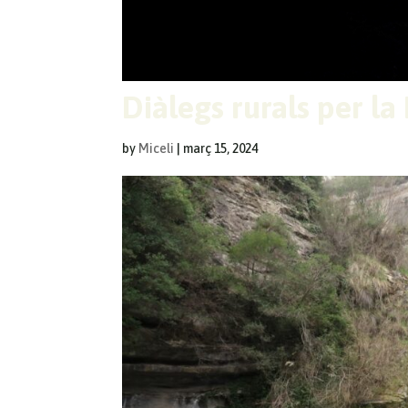
Diàlegs rurals per la
by
Miceli
|
març 15, 2024