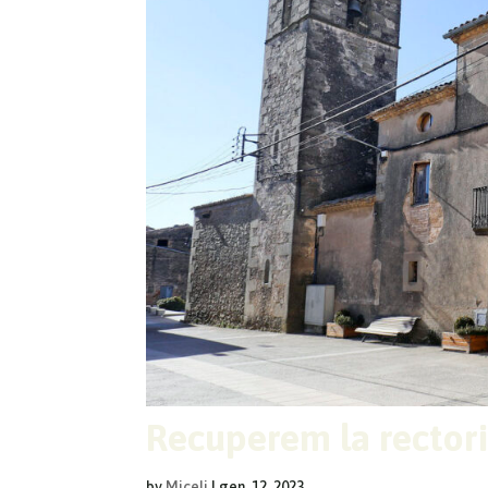
Recuperem la rectoria
by
Miceli
|
gen. 12, 2023