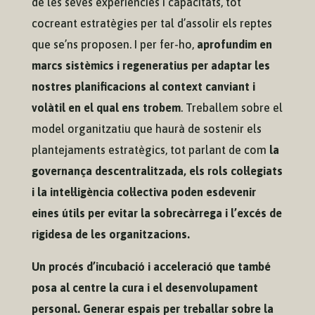
de les seves experiències i capacitats, tot
cocreant estratègies per tal d’assolir els reptes
que se’ns proposen. I per fer-ho,
aprofundim en
marcs sistèmics i regeneratius per adaptar les
nostres planificacions al context canviant i
volàtil en el qual ens trobem
. ​Treballem sobre el
model organitzatiu que haurà de sostenir els
plantejaments estratègics, tot parlant de com
la
governança descentralitzada, els rols col·legiats
i la intel·ligència col·lectiva poden esdevenir
eines útils per evitar la sobrecàrrega i l’excés de
rigidesa de les organitzacions.
Un procés d’incubació i acceleració que també
posa al centre la cura i el desenvolupament
personal. Generar espais per treballar sobre la